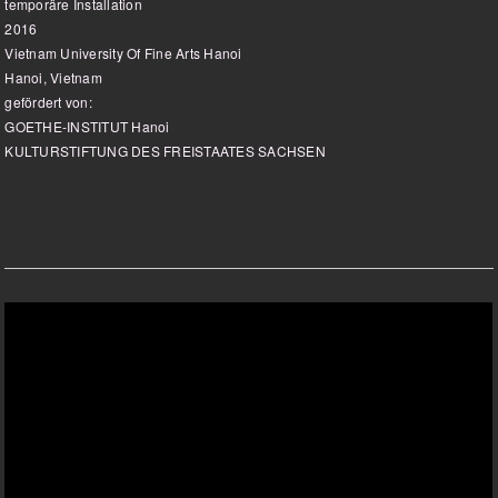
temporäre Installation
2016
Vietnam University Of Fine Arts Hanoi
Hanoi, Vietnam
gefördert von:
GOETHE-INSTITUT Hanoi
KULTURSTIFTUNG DES FREISTAATES SACHSEN