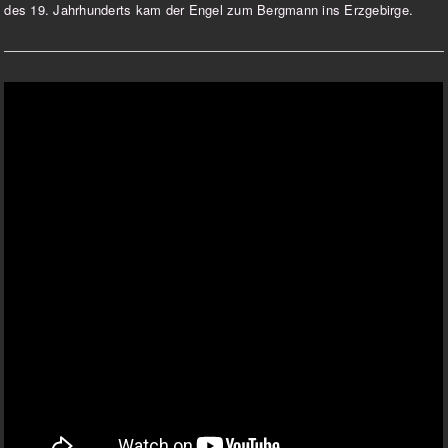
des 19. Jahrhunderts kam der Engel zum Bergmann ins Erzgebirge.