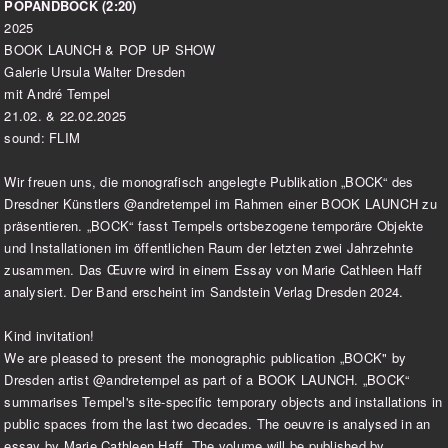
POPANDBOCK (2:20)
2025
BOOK LAUNCH & POP UP SHOW
Galerie Ursula Walter Dresden
mit André Tempel
21.02. & 22.02.2025
sound: FLIM
Wir freuen uns, die monografisch angelegte Publikation „BOCK“ des
Dresdner Künstlers @andretempel im Rahmen einer BOOK LAUNCH zu
präsentieren. „BOCK“ fasst Tempels ortsbezogene temporäre Objekte
und Installationen im öffentlichen Raum der letzten zwei Jahrzehnte
zusammen. Das Œuvre wird in einem Essay von Marie Cathleen Haff
analysiert. Der Band erscheint im Sandstein Verlag Dresden 2024.
Kind invitation!
We are pleased to present the monographic publication „BOCK" by
Dresden artist @andretempel as part of a BOOK LAUNCH. „BOCK“
summarises Tempel's site-specific temporary objects and installations in
public spaces from the last two decades. The oeuvre is analysed in an
essay by Marie Cathleen Haff. The volume will be published by