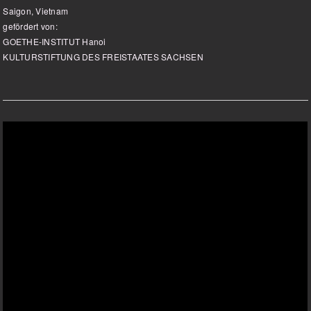
Saigon, Vietnam
gefördert von:
GOETHE-INSTITUT Hanoi
KULTURSTIFTUNG DES FREISTAATES SACHSEN