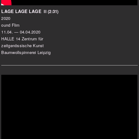
LAGE LAGE LAGE
II
(2:31)
2020
ound Flim
11.04. — 04.04.2020
HALLE 14 Zentrum für
zeitgenössische Kunst
Baumwollspinnerei Leipzig